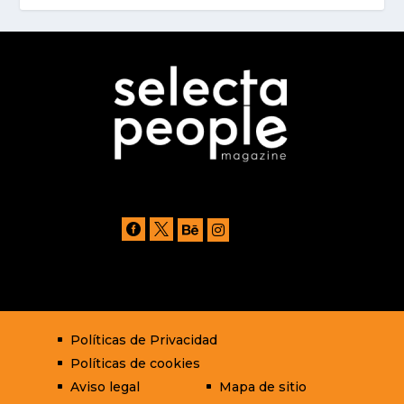




Políticas de Privacidad
^
Políticas de cookies
^
Aviso legal
Mapa de sitio
^
^