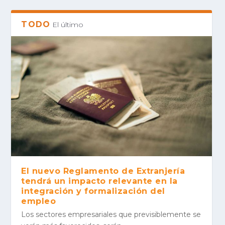
TODO
El último
El nuevo Reglamento de Extranjería
tendrá un impacto relevante en la
integración y formalización del
empleo
Los sec­to­res empre­sa­ria­les que pre­vi­si­ble­men­te se