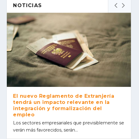
NOTICIAS
El nuevo Reglamento de Extranjería
tendrá un impacto relevante en la
integración y formalización del
empleo
Los sec­to­res empre­sa­ria­les que pre­vi­si­ble­men­te se
verán más favo­re­ci­dos, serán...